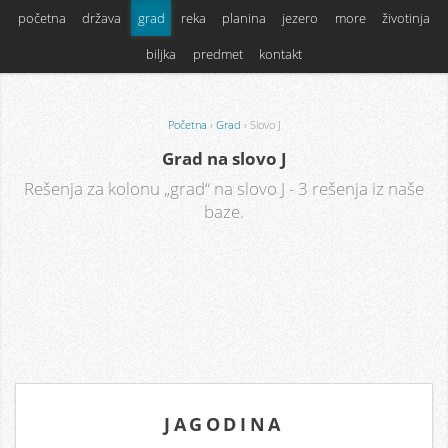
početna
država
grad
reka
planina
jezero
more
životinja
biljka
predmet
kontakt
Početna
›
Grad
› Slovo J
Grad na slovo J
Rešenja za kolonu „grad“ na slovo J - 3 rešenja iz naše
baze.
JAGODINA