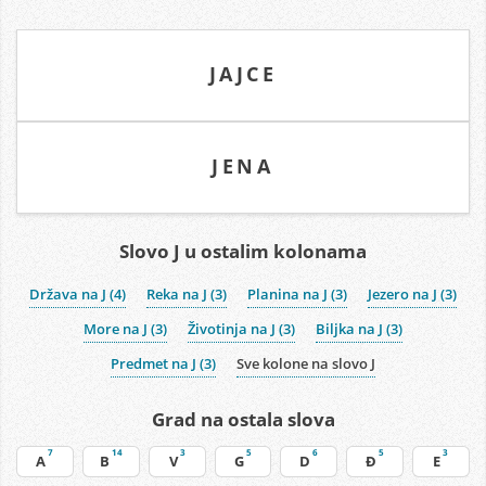
JAJCE
JENA
Slovo J u ostalim kolonama
Država na J (4)
Reka na J (3)
Planina na J (3)
Jezero na J (3)
More na J (3)
Životinja na J (3)
Biljka na J (3)
Predmet na J (3)
Sve kolone na slovo J
Grad na ostala slova
7
14
3
5
6
5
3
A
B
V
G
D
Đ
E