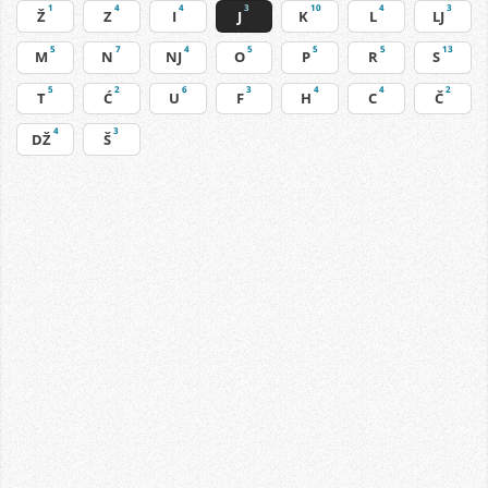
1
4
4
3
10
4
3
Ž
Z
I
J
K
L
LJ
5
7
4
5
5
5
13
M
N
NJ
O
P
R
S
5
2
6
3
4
4
2
T
Ć
U
F
H
C
Č
4
3
DŽ
Š